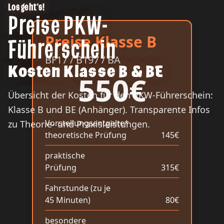
Los geht's!
Preise PKW-
Preise Klasse B
Führerschein
BF17 / B197 / BA
Kosten Klasse B & BE
550€
Übersicht der Kosten für den PKW-Führerschein:
Klasse B und BE (Anhänger). Transparente Infos
Vorstellungsentgelte*
zu Theorie- und Praxisleistungen.
theoretische Prüfung
145€
praktische
Prüfung
315€
Fahrstunde (zu je
45 Minuten)
80€
besondere