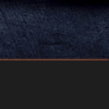
0 cm³ Leichte zweirädrige
 L1e-B) ohne Beiwagen;
sel bzw. elektrischer
ns 4 kW Dreirädrige Kleinkrafträder