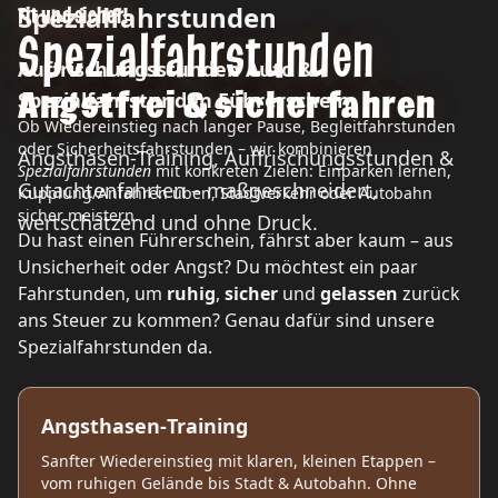
Spezialfahrstunden
Fit und sicher!
Spezialfahrstunden
Auffrischungsstunden Auto &
Angstfrei & sicher fahren
Spezialfahrstunden Führerschein
Ob Wiedereinstieg nach langer Pause, Begleitfahrstunden
oder Sicherheitsfahrstunden – wir kombinieren
Angsthasen‑Training, Auffrischungsstunden &
Spezialfahrstunden
mit konkreten Zielen: Einparken lernen,
Gutachtenfahrten – maßgeschneidert,
Kupplung/Anfahren üben, Stadtverkehr oder Autobahn
sicher meistern.
wertschätzend und ohne Druck.
Du hast einen Führerschein, fährst aber kaum – aus
Unsicherheit oder Angst? Du möchtest ein paar
Fahrstunden, um
ruhig
,
sicher
und
gelassen
zurück
ans Steuer zu kommen? Genau dafür sind unsere
Spezialfahrstunden da.
Angsthasen‑Training
Sanfter Wiedereinstieg mit klaren, kleinen Etappen –
vom ruhigen Gelände bis Stadt & Autobahn. Ohne